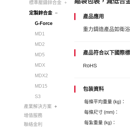
縮袋包裝，減低合
標準壓鑄鋅合金
定製鋅合金
產品應用
G-Force
重力鑄造產品如衛浴
MD1
MD2
產品符合以下國際標
MD5
RoHS
MDX
MDX2
MD15
包装資料
S3
每條平均重量 (kg)：
產業解決方案
每條尺寸 (mm)：
增值服務
每紮重量 (kg)：
聯絡金利