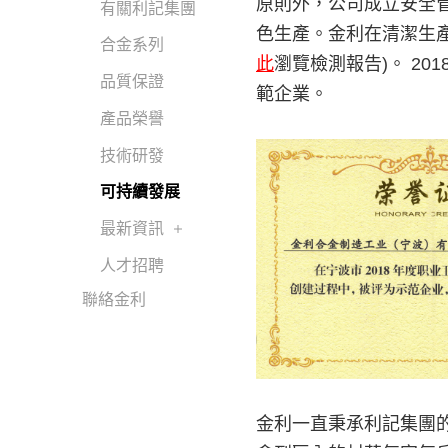
原則外，公司成立安全
有關利記集團
色生產。金利在清潔生
合金系列
此
瀏覽檢測報告)。 2
品質保證
範企業。
產品榮譽
技術研發
可持續發展
最新資訊
人才招聘
聯絡金利
金利一直秉承利記集團