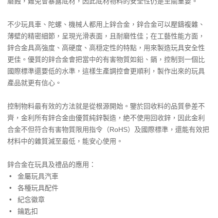
磨蝕，難免會暴露底材，因此底材物料的安全性仍是至關重要。
不少玩具車、陀螺、機械人都用上鋅合金，鋅合金可以壓鑄複雜、
薄壁的精密細節，呈現光滑表面，且耐磨性佳；在工藝性能方面，
鋅合金具高強度、高硬度、高穏定性的特點，用來製造玩具安全性
更佳。優質的鋅合金會把當中的有害物質如鉛、鎘，控制到一個比
國際標準還要低的水準，這樣生產調控會更順利，製作出來的玩具
產品就更有信心。
控制物料最有效的方法就是從根源開始。鑒於回收料的品質參差不
齊，金利所有鋅合金由優質純鋅製造，絶不使用回收鋅，因此金利
合金不但符合有害物質限用指令（RoHS）及國際標準，還能有效把
材料中的雜質減至最低，能安心使用。
鋅合金在玩具及禮品的應用：
•
金屬玩具汽車
•
各種玩具配件
•
紀念徽章
•
鑰匙扣